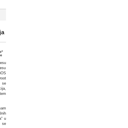
ja
at”
le
cesu
esu
 iOS
root
 se
ja,
tem
 sam
lnih
a" u
i se