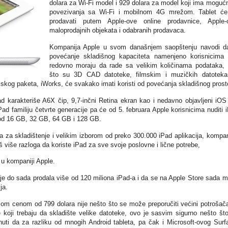
dolara za Wi-Fi model i 929 dolara za model koji ima moguć
povezivanja sa Wi-Fi i mobilnom 4G mrežom. Tablet ć
prodavati putem Apple-ove online prodavnice, Apple-
maloprodajnih objekata i odabranih prodavaca.
Kompanija Apple u svom današnjem saopštenju navodi d
povećanje skladišnog kapaciteta namenjeno korisnicima 
redovno moraju da rade sa velikim količinama podataka,
što su 3D CAD datoteke, filmskim i muzičkih datotek
ijskog paketa, iWorks, će svakako imati koristi od povećanja skladišnog prost
 karakteriše A6X čip, 9,7-inčni Retina ekran kao i nedavno objavljeni iOS
Pad familiju četvrte generacije pa će od 5. februara Apple korisnicima nuditi 
 od 16 GB, 32 GB, 64 GB i 128 GB.
a za skladištenje i velikim izborom od preko 300.000 iPad aplikacija, kompan
oš više razloga da koriste iPad za sve svoje poslovne i lične potrebe,
a u kompaniji Apple.
 je do sada prodala više od 120 miliona iPad-a i da se na Apple Store sada 
ja.
om cenom od 799 dolara nije nešto što se može preporučiti većini potrošača
 koji trebaju da skladište velike datoteke, ovo je sasvim sigurno nešto št
nuti da za razliku od mnogih Android tableta, pa čak i Microsoft-ovog Surf