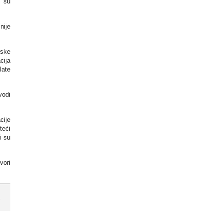
i su
nije
tske
cija
late
vodi
cije
teći
i su
vori
,