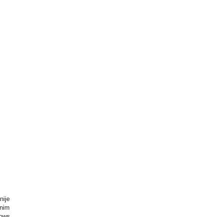
nije
lnim
dows