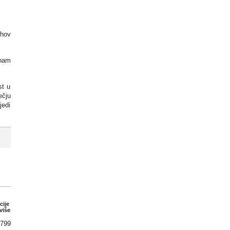
ihov
 nam
st u
ečju
jedi
cije
više
 799