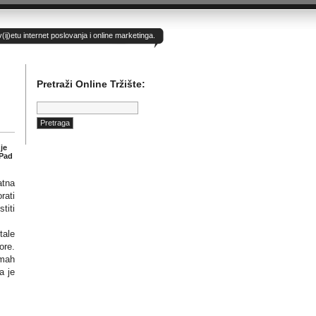
)etu internet poslovanja i online marketinga.
Pretraži Online Tržište:
Pretraga:
je
iPad
atna
rati
titi
tale
ore.
dmah
a je