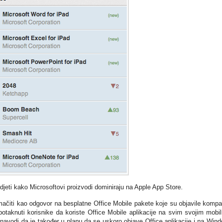
idjeti kako Microsoftovi proizvodi dominiraju na Apple App Store.
ačiti kao odgovor na besplatne Office Mobile pakete koje su objavile kompa
otaknuti korisnike da koriste Office Mobile aplikacije na svim svojim mobi
navodi da je također u planu da se uskoro objave Office aplikacije i na Win