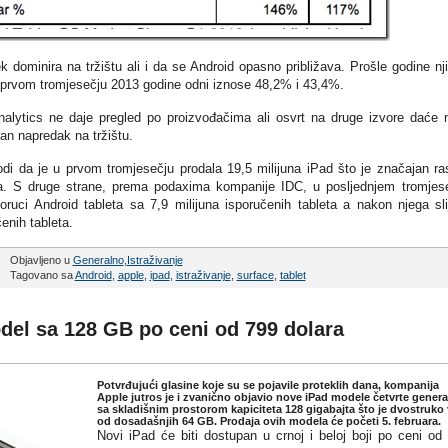
k dominira na tržištu ali i da se Android opasno približava. Prošle godine nj
u prvom tromjesečju 2013 godine odni iznose 48,2% i 43,4%.
alytics ne daje pregled po proizvođačima ali osvrt na druge izvore daće
lan napredak na tržištu.
i da je u prvom tromjesečju prodala 19,5 milijuna iPad što je značajan ra
na. S druge strane, prema podaxima kompanije IDC, u posljednjem tromjes
uci Android tableta sa 7,9 milijuna isporučenih tableta a nakon njega sli
enih tableta.
Objavljeno u
Generalno
,
Istraživanje
Tagovano sa
Android
,
apple
,
ipad
,
istraživanje
,
surface
,
tablet
del sa 128 GB po ceni od 799 dolara
Potvrđujući glasine koje su se pojavile proteklih dana, kompanija
Apple jutros je i zvanično objavio nove iPad modele četvrte genera
sa skladišnim prostorom kapiciteta 128 gigabajta što je dvostruko 
od dosadašnjih 64 GB. Prodaja ovih modela će početi 5. februara.
Novi iPad će biti dostupan u crnoj i beloj boji po ceni od