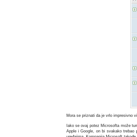
Mora se priznati da je vrlo impresivno v
Iako se ovaj potez Microsofta može tum
Apple i Google, on bi svakako trebao p
uređajima. Kompanija Microsoft takođe 