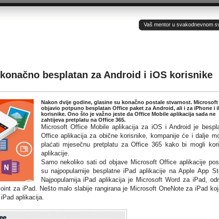
Vaš mentor u svakodnevnom sv(ij
 konačno besplatan za Android i iOS korisnike
Nakon dvije godine, glasine su konačno postale stvarnost. Microsoft 
objavio potpuno besplatan Office paket za Android, ali i za iPhone i 
korisnike. Ono što je važno jeste da Office Mobile aplikacija sada ne
zahtijeva pretplatu na Office 365.
Microsoft Office Mobile aplikacija za iOS i Android je bespl
Office aplikacija za obične korisnike, kompanije će i dalje mo
plaćati mjesečnu pretplatu za Office 365 kako bi mogli koris
aplikacije.
Samo nekoliko sati od objave Microsoft Office aplikacije pos
su najpopularnije besplatne iPad aplikacije na Apple App St
Najpopularnija iPad aplikacija je Microsoft Word za iPad, o
oint za iPad. Nešto malo slabije rangirana je Microsoft OneNote za iPad koj
iPad aplikacija.