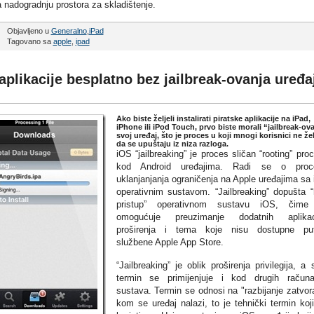
nadogradnju prostora za skladištenje.
Objavljeno u
Generalno
,
iPad
Tagovano sa
apple
,
ipad
 aplikacije besplatno bez jailbreak-ovanja uređa
Ako biste željeli instalirati piratske aplikacije na iPad,
iPhone ili iPod Touch, prvo biste morali “jailbreak-ov
svoj uređaj, što je proces u koji mnogi korisnici ne že
da se upuštaju iz niza razloga.
iOS “jailbreaking” je proces sličan “rooting” pro
kod Android uređajima. Radi se o proc
uklanjanjanja ograničenja na Apple uređajima sa
operativnim sustavom. “Jailbreaking” dopušta “
pristup” operativnom sustavu iOS, čime
omogućuje preuzimanje dodatnih aplikaci
proširenja i tema koje nisu dostupne pu
službene Apple App Store.
“Jailbreaking” je oblik proširenja privilegija, a
termin se primijenjuje i kod drugih računa
sustava. Termin se odnosi na "razbijanje zatvor
kom se uređaj nalazi, to je tehnički termin koj