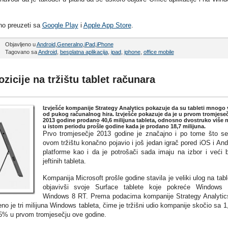
no preuzeti sa
Google Play
i
Apple App Store
.
Objavljeno u
Android
,
Generalno
,
iPad
,
iPhone
Tagovano sa
Android
,
besplatna aplikacija
,
ipad
,
iphone
,
office mobile
zicije na tržištu tablet računara
Izvješće kompanije Strategy Analytics pokazuje da su tableti mnogo 
od pukog računalnog hira. Izvješće pokazuje da je u prvom tromjese
2013 godine prodano 40,6 milijuna tableta, odnosno dvostruko više 
u istom periodu prošle godine kada je prodano 18,7 milijuna.
Prvo tromjesečje 2013 godine je značajno i po tome što s
ovom tržištu konačno pojavio i još jedan igrač pored iOS i And
platforme kao i da je potrošači sada imaju na izbor i veći 
jeftinih tableta.
Kompanija Microsoft prošle godine stavila je veliki ulog na tabl
objavivši svoje Surface tablete koje pokreće Windows 
Windows 8 RT. Prema podacima kompanije Strategy Analytic
o je tri milijuna Windows tableta, čime je tržišni udio kompanije skočio sa 
,5% u prvom tromjesečju ove godine.