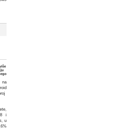
više
čju
nego
e na
roid
broj
ete,
8 i
s, u
1,6%