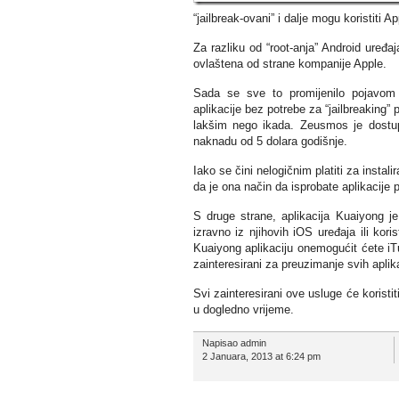
“jailbreak-ovani” i dalje mogu koristiti
Za razliku od “root-anja” Android uređajа
ovlaštena od strane kompanije Apple.
Sada se sve to promijenilo pojavom n
aplikacije bez potrebe za “јailbreaking
lakšim nego ikada. Zeusmos je dostupa
naknadu od 5 dolara godišnje.
Iako se čini nelogičnim platiti za instal
da je ona način da isprobate aplikacije p
S druge strane, aplikacija Kuaiyong je 
izravno iz njihovih iOS uređaja ili kori
Kuaiyong aplikaciju onemogućit ćete iTu
zainteresirani za preuzimanje svih aplik
Svi zainteresirani ove usluge će koristit
u dogledno vrijeme.
Napisao admin
2 Januara, 2013 at 6:24 pm