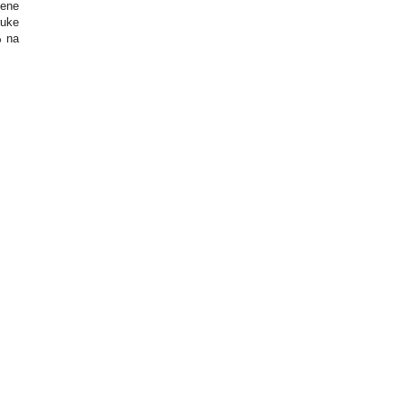
čene
ruke
% na