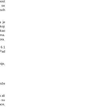
nost
e se
ovih
a je
koji
 kao
ama.
ora.
 6.1
iPad
ije,
može
 ali
o su
ace,