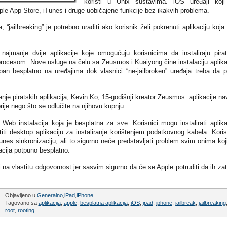
koristi u Unix sustavima. iOS uređaji koj
 Apple App Store, iTunes i druge uobičajene funkcije bez ikakvih problema.
, “јailbreaking” je potrebno uraditi ako korisnik želi pokrenuti aplikaciju koja 
ajmanje dvije aplikacije koje omogućuju korisnicima da instaliraju pira
” procesom. Nove usluge na čelu sa Zeusmos i Kuaiyong čine instalaciju aplika
n besplatno na uređajima dok vlasnici “ne-jailbroken” uređaja treba da p
iranje piratskih aplikacija, Kevin Ko, 15-godišnji kreator Zeusmos aplikacije na
rije nego što se odlučite na njihovu kupnju.
Web instalacija koja je besplatna za sve. Korisnici mogu instalirati aplika
stiti desktop aplikaciju za instaliranje korištenjem podatkovnog kabela. Koris
nes sinkronizaciju, ali to sigurno neće predstavljati problem svim onima koj
acija potpuno besplatno.
i na vlastitu odgovornost jer sasvim sigurno da će se Apple potruditi da ih zat
Objavljeno u
Generalno
,
iPad
,
iPhone
Tagovano sa
aplikacija
,
apple
,
besplatna aplikacija
,
iOS
,
ipad
,
iphone
,
jailbreak
,
jailbreaking
root
,
rooting