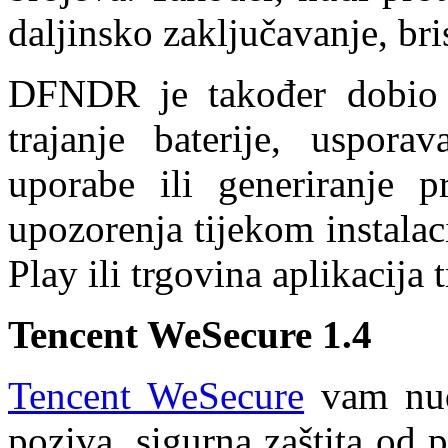
daljinsko zaključavanje, bris
DFNDR je također dobio v
trajanje baterije, uspora
uporabe ili generiranje 
upozorenja tijekom instalac
Play ili trgovina aplikacija t
Tencent WeSecure 1.4
Tencent WeSecure
vam nud
poziva, sigurna zaštita od 