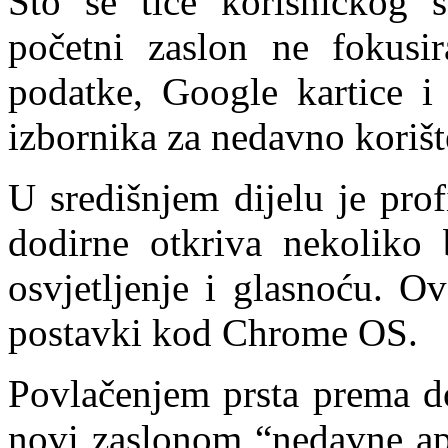
Što se tiče korisničkog s
početni zaslon ne fokusi
podatke, Google kartice i
izbornika za nedavno korišt
U središnjem dijelu je prof
dodirne otkriva nekoliko
osvjetljenje i glasnoću. O
postavki kod Chrome OS.
Povlačenjem prsta prema do
novi zaslonom “nedavne apl