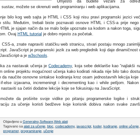
Umjesto da budete vezani za određ
i sustav, možete se okrenuti web programiranju i web aplikacijama.
jenje bilo kog web sajta je HTML i CSS koji nisu pravi programski jezici ve
 o stilu. Međutim, trebali biste poznavati osnove HTML i CSS-a prije nego
 HTML je sjajan način da se malo bolje upoznate sa kodom a nakon toga, sig
-om. Ovaj
HTML tutorial
je dobro mjesto za početak.
CSS-a, znate napraviti statičku web stranicu, stvari postaju mnogo zanimlji
ript. JavaScript je programski jezik za web preglednik koji daje dinamičnost
JavaScript-a je
w3schools
.
uka za nastavak učenja je
Codecademy
, koja sebe deklariše kao “najlakši n
om online projektu mogućnost učenja kako kodirati nikada nije bilo tako dost
 naučite osnovne sintakse kodiranja kroz osam jednostavnih lekcija koje
 if-else izjavama, incremeningt i decrementing kao i while petljom. Nakon
staviti sa četiri dodatne lekcije koje se fokusiraju na JavaScript.
žete da proširite svoje vidike po pitanju programerske logike i struk
aciju za učenje koristi bedževe koje korisnik dobiva nakon svake zavr
Objavljeno u
Generalno
,
Software
,
Web alati
Tagovano sa
alati za učenje
,
bloc
,
codecademy
,
javascript
,
koder
,
kodiranje
,
online učenje
,
programer
,
programiranje
,
učenje