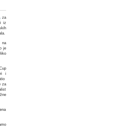
a
za
i iz
skih
ala.
 na
o je
liko
 Cup
ri i
o ​​
e za
list
užne
jena
samo