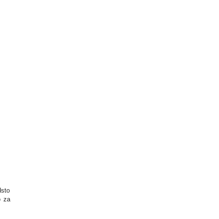
dsto
o za