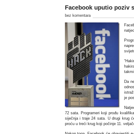
Facebook uputio poziv s
bez komentara
Faceb
natje
Progr
napre
svijet
“Haki
hakir
takmi
Da ne
odnos
istraž
je po
Natje
72 sata. Programeri koji prođu kvalifikac
siječnja i traje 24 sata. U drugi krug 
proću u treći krug koji počinje 11. veljač
Nakon toga, Facebook će obavjestiti e-m