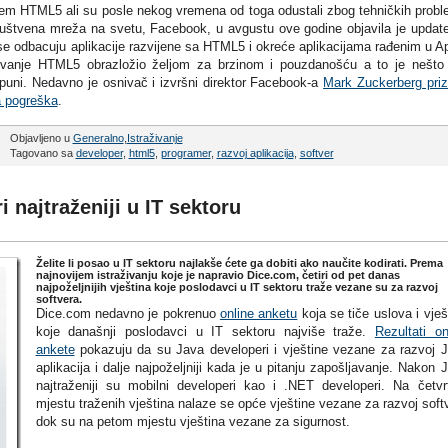
jem HTML5 ali su posle nekog vremena od toga odustali zbog tehničkih prob
 društvena mreža na svetu, Facebook, u avgustu ove godine objavila je updat
 se odbacuju aplikacije razvijene sa HTML5 i okreće aplikacijama rađenim u A
ivanje HTML5 obrazložio željom za brzinom i pouzdanošću a to je nešto
ni. Nedavno je osnivač i izvršni direktor Facebook-a
Mark Zuckerberg pri
a pogreška
.
Objavljeno u
Generalno
,
Istraživanje
Tagovano sa
developer
,
html5
,
programer
,
razvoj aplikacija
,
softver
 najtraženiji u IT sektoru
Želite li posao u IT sektoru najlakše ćete ga dobiti ako naučite kodirati. Prema
najnovijem istraživanju koje je napravio Dice.com, četiri od pet danas
najpoželjnijih vještina koje poslodavci u IT sektoru traže vezane su za razvoj
softvera.
Dice.com nedavno je pokrenuo
online anketu
koja se tiče uslova i vješ
koje današnji poslodavci u IT sektoru najviše traže.
Rezultati on
ankete
pokazuju da su Java developeri i vještine vezane za razvoj 
aplikacija i dalje najpoželjniji kada je u pitanju zapošljavanje. Nakon 
najtraženiji su mobilni developeri kao i .NET developeri. Na četv
mjestu traženih vještina nalaze se opće vještine vezane za razvoj soft
dok su na petom mjestu vještina vezane za sigurnost.