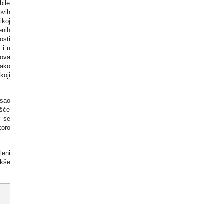
bile
ovih
ikoj
enih
osti
 i u
lova
iako
koji
osao
ešće
r se
koro
leni
akše