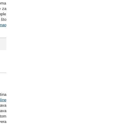
lema
e za
pple
 što
znao
tina
line
Java
Java
rtom
vera