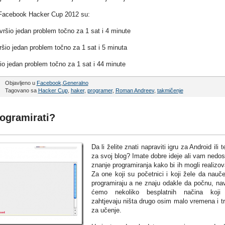
du Facebook Hacker Cup 2012 su:
ršio jedan problem točno za 1 sat i 4 minute
šio jedan problem točno za 1 sat i 5 minuta
io jedan problem točno za 1 sat i 44 minute
Objavljeno u
Facebook
,
Generalno
Tagovano sa
Hacker Cup
,
haker
,
programer
,
Roman Andreev
,
takmičenje
rogramirati?
Da li želite znati napraviti igru za Android ili 
za svoj ​​blog? Imate dobre ideje ali vam nedos
znanje programiranja kako bi ih mogli realizov
Za one koji su početnici i koji žele da nauč
programiraju a ne znaju odakle da počnu, na
ćemo nekoliko besplatnih načina koji
zahtjevaju ništa drugo osim malo vremena i t
za učenje.