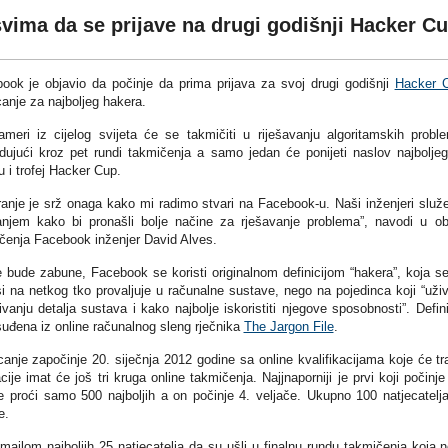
vima da se prijave na drugi godišnji Hacker C
ook je objavio da počinje da prima prijava za svoj drugi godišnji
Hacker 
canje za najboljeg hakera.
ameri iz cijelog svijeta će se takmičiti u riješavanju algoritamskih probl
dujući kroz pet rundi takmičenja a samo jedan će ponijeti naslov najbolje
u i trofej Hacker Cup.
ranje je srž onaga kako mi radimo stvari na Facebook-u. Naši inženjeri služ
anjem kako bi pronašli bolje načine za rješavanje problema”, navodi u ob
čenja Facebook inženjer David Alves.
 bude zabune, Facebook se koristi originalnom definicijom “hakera”, koja s
i na netkog tko provaljuje u računalne sustave, nego na pojedinca koji “uži
ivanju ​​detalja sustava i kako najbolje iskoristiti njegove sposobnosti”. Defini
suđena iz online računalnog sleng rječnika
The Jargon File
.
canje započinje 20. siječnja 2012 godine sa online kvalifikacijama koje će tra
ije imat će još tri kruga online takmičenja. Najjnaporniji je prvi koji počinje
će proći samo 500 najboljih a on počinje 4. veljače. Ukupno 100 natjecatelj
e.
ailom najboljih 25 natjecatelja da su ušli u finalnu rundu takmičenja koja 