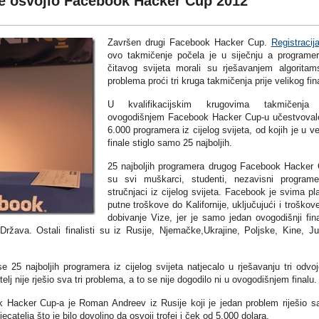
e osvojio Facebook Hacker Cup 2012
Završen drugi Facebook Hacker Cup.
Registracij
ovo takmičenje počela je u siječnju a programer
čitavog svijeta morali su rješavanjem algoritam
problema proći tri kruga takmičenja prije velikog fin
U kvalifikacijskim krugovima takmičenja
ovogodišnjem Facebook Hacker Cup-u učestvoval
6.000 programera iz cijelog svijeta, od kojih je u ve
finale stiglo samo 25 najboljih.
25 najboljih programera drugog Facebook Hacker
su svi muškarci, studenti, nezavisni programe
stručnjaci iz cijelog svijeta. Facebook je svima plati
putne troškove do Kalifornije, uključujući i troškov
dobivanje Vize, jer je samo jedan ovogodišnji fina
ržava. Ostali finalisti su iz Rusije, Njemačke,Ukrajine, Poljske, Kine, J
 25 najboljih programera iz cijelog svijeta natjecalo u rješavanju tri odvo
lj nije rješio sva tri problema, a to se nije dogodilo ni u ovogodišnjem finalu.
 Hacker Cup-a je Roman Andreev iz Rusije koji je jedan problem riješio 
catelja što je bilo dovoljno da osvoji trofej i ček od 5.000 dolara.