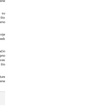
ene
ć su
 što
urno
vije
 web
ačin
upno
 vas
 što
ture
šene