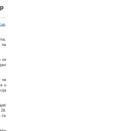
up
Cup
,
ema,
g na
e se
javi
e ne
va u
cija
jati
 28.
a će
neće