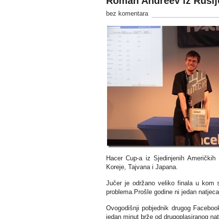
Roman Andreev iz Rusij
bez komentara
Hacer Cup-a iz Sjedinjenih Američkih D
Koreje, Tajvana i Japana.
Jučer je održano veliko finala u kom se
problema.Prošle godine ni jedan natjecate
Ovogodišnji pobjednik drugog Facebook
jedan minut brže od drugoplasiranog natje