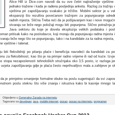
Alice Hill iz Dice.com navodi da su ove četiri najtraženije vještine 
jednako tražene i kada je rađena posljednja anketa. Razlog za tražnju 
vještina pri zapošljavanju svakako je tržište. Mobilni sektor je u vel
ekspanziji što rezultira povećanom tražnjom za popunjavanje određ
radnih mjesta. Slična Treba reći da je pošljavanjem kao i nove mogućn
stvaraju se brže nego položaji mogu biti popunjena. Slično potražnja je
Java sektoru do koje je dovela eksplozija velikih podataka i pos
roman pritisak kako na poslodavce, koji moraju da popunjavaju radna mjesta 
araju brže nego što se popunjavaju, tako i na kandidate za ta radna mjesta, 
 vještine i talenat.
u biti fleksibilniji po pitanju plaće i beneficija navodeći da kandidati za p
u za fleksibilnost, kao što je na primjer radno vrijeme ili rad od kuće. Izvj
 je stopa nezaposlenosti tehnoloških stručnjaka oko 3,5 posto, iz razloga je
uvjeta zapošljavanja gdje je plaća često neprihvatljivo mala a zahtjeve je s
u da je primjetno smanjenje formalne obuke na poslu sugerirajući da svi zapos
trenutnom poslu steknu što više znanja i iskustva kako bi kasnije mnogo l
Objavljeno u
Generalno
,
Zarada na internetu
Tagovano sa
developer
,
java
,
mobilni internet
,
posao
,
posao na internetu
,
programer