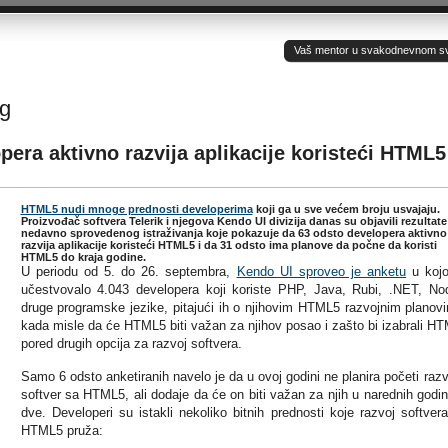
Vaš mentor u svakodnevnom sv(ij
ag
pera aktivno razvija aplikacije koristeći HTML5
HTML5 nudi mnoge prednosti developerima
koji ga u sve većem broju usvajaju.
Proizvođač softvera Telerik i njegova Kendo UI divizija danas su objavili rezultate
nedavno sprovedenog istraživanja koje pokazuje da 63 odsto developera aktivno
razvija aplikacije koristeći HTML5 i da 31 odsto ima planove da počne da koristi
HTML5 do kraja godine.
U periodu od 5. do 26. septembra,
Kendo UI sproveo je anketu
u kojo
učestvovalo 4.043 developera koji koriste PHP, Java, Rubi, .NET, No
druge programske jezike, pitajući ih o njihovim HTML5 razvojnim planov
kada misle da će HTML5 biti važan za njihov posao i zašto bi izabrali H
pored drugih opcija za razvoj softvera.
Samo 6 odsto anketiranih navelo je da u ovoj godini ne planira početi razvi
softver sa HTML5, ali dodaje da će on biti važan za njih u narednih godinu
dve. Developeri su istakli nekoliko bitnih prednosti koje razvoj softver
HTML5 pruža: