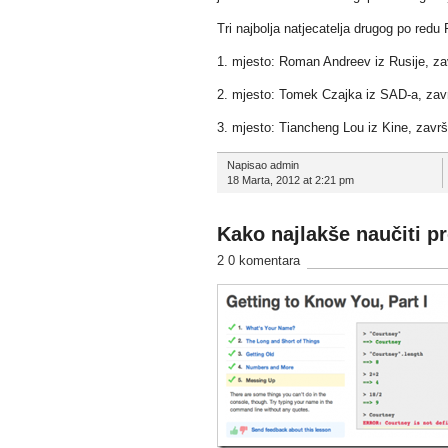
Tri najbolja natjecatelja drugog po re
1. mjesto: Roman Andreev iz Rusije, zav
2. mjesto: Tomek Czajka iz SAD-a, zavr
3. mjesto: Tiancheng Lou iz Kine, završ
Napisao admin
18 Marta, 2012 at 2:21 pm
Kako najlakše naučiti p
2 0 komentara