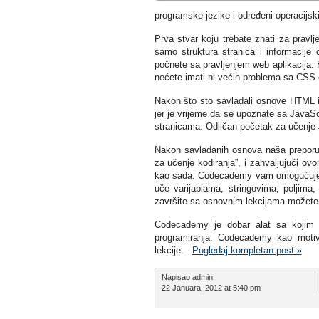
programske jezike i određeni operacijsk
Prva stvar koju trebate znati za pravl
samo struktura stranica i informacije
počnete sa pravljenjem web aplikacija.
nećete imati ni većih problema sa CSS
Nakon što sto savladali osnove HTML i 
jer je vrijeme da se upoznate sa JavaSc
stranicama. Odličan početak za učenje 
Nakon savladanih osnova naša prepor
za učenje kodiranja”, i zahvaljujući ov
kao sada. Codecademy vam omogućuje da
uče varijablama, stringovima, poljima,
završite sa osnovnim lekcijama možete na
Codecademy je dobar alat sa kojim mo
programiranja. Codecademy kao motiv
lekcije.
Pogledaj kompletan post »
Napisao admin
22 Januara, 2012 at 5:40 pm