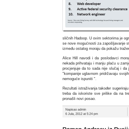
sličnih Hadoop. U ovim sektorima je og
se nove mogućnosti za zapošljavanje stv
između ostalog moraju da pokažu tražene
Alice Hill navodi i da poslodavci moraj
nekada prihvataju i manju plaću u zamjen
procjenjuje da to sada nije slučaj i da
"kompanije uglavnom pridržavaju svojih 
nemoguće ispuniti ".
Rezultati istraživanja također sugeriraj
treba da iskoriste sve prilike da na 
pronašli novi posao.
Napisao admin
6 Jula, 2012 at 5:24 pm