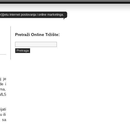
)etu internet poslovanja i online marketinga.
Pretraži Online Tržište:
Pretraga:
j je
de i
ima,
TML5
jati
 ili
a sa