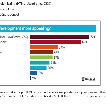
skih jezika (HTML, JavaScript, CSS)
iše platformi
jučnu prednost
pera smatra da je HTML5 u ovom trenutku neophodan za njihov posao, 31 o
ih 12 meseci, dok 12 odsto smatra da će HTML5 biti važan za njihov posa