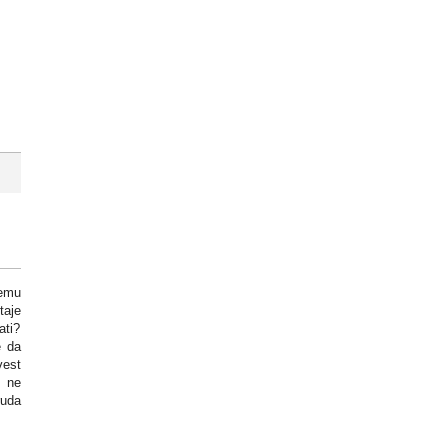
temu
taje
ati?
e da
vest
 ne
ruda