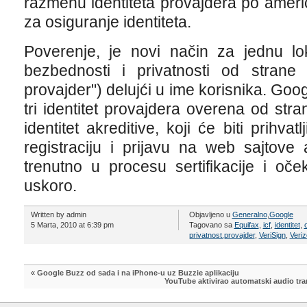
razmenu identiteta provajdera po amer
za osiguranje identiteta.
Poverenje, je novi način za jednu lok
bezbednosti i privatnosti od strane d
provajder") delujći u ime korisnika. Goo
tri identitet provajdera overena od stra
identitet akreditive, koji će biti prihvat
registraciju i prijavu na web sajtove
trenutno u procesu sertifikacije i o
uskoro.
Written by admin
Objavljeno u
Generalno
,
Google
5 Marta, 2010 at 6:39 pm
Tagovano sa
Equifax
,
icf
,
identitet
,
o
privatnost.provajder
,
VeriSign
,
Veri
«
Google Buzz od sada i na iPhone-u uz Buzzie aplikaciju
YouTube aktivirao automatski audio tra