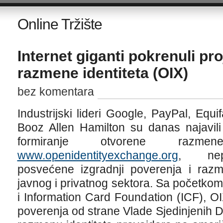
Online Tržište
Internet giganti pokrenuli pr
razmene identiteta (OIX)
bez komentara
Industrijski lideri Google, PayPal, Equi
Booz Allen Hamilton su danas najavili
formiranje otvorene razmen
www.openidentityexchange.org
, nepr
posvećene izgradnji poverenja i razme
javnog i privatnog sektora. Sa početk
i Information Card Foundation (ICF), O
poverenja od strane Vlade Sjedinjenih D