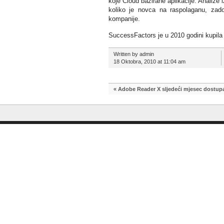
koje Cloud bazirane aplikacije. Analize
koliko je novca na raspolaganu, zado
kompanije.
SuccessFactors je u 2010 godini kupila 
Written by admin
18 Oktobra, 2010 at 11:04 am
«
Adobe Reader X sljedeći mjesec dostup