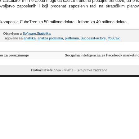
 iz Calculator In The Cloud mogu da sadrže trenutne prodajne trendove, da pri
voljstvo zaposlenih i koji procenat zaposlenih radi na strateškim plano
kompanije CubeTree za 50 miliona dolara i Inform za 40 miliona dolara.
Objavljeno u
Software
,
Statistika
Tagovano sa
analitika
,
analiza podataka
,
platforma
,
SuccessFactors
,
YouCalc
an za preuzimanje
Socijalna inteligencija za Facebook marketin
OnlineTrziste.com
- ©2011 - Sva prava zadrzana.