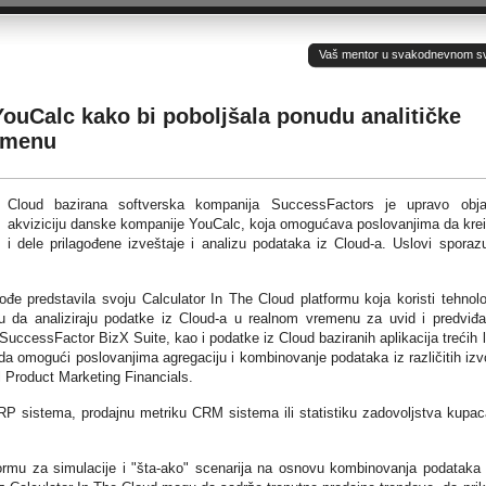
Vaš mentor u svakodnevnom sv(ij
ouCalc kako bi poboljšala ponudu analitičke
emenu
Cloud bazirana softverska kompanija SuccessFactors je upravo obja
akviziciju danske kompanije YouCalc, koja omogućava poslovanjima da krei
i dele prilagođene izveštaje i analizu podataka iz Cloud-a. Uslovi spora
đe predstavila svoju Calculator In The Cloud platformu koja koristi tehnolo
 da analiziraju podatke iz Cloud-a u realnom vremenu za uvid i predviđa
uccessFactor BizX Suite, kao i podatke iz Cloud baziranih aplikacija trećih l
 da omogući poslovanjima agregaciju i kombinovanje podataka iz različitih izv
l Product Marketing Financials.
P sistema, prodajnu metriku CRM sistema ili statistiku zadovoljstva kupac
ormu za simulacije i "šta-ako" scenarija na osnovu kombinovanja podataka 