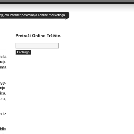
)etu internet poslovanja i online marketinga.
Pretraži Online Tržište:
Pretraga:
vila
raju
zuma
giju
nja.
ica.
ora,
a iz
bilo