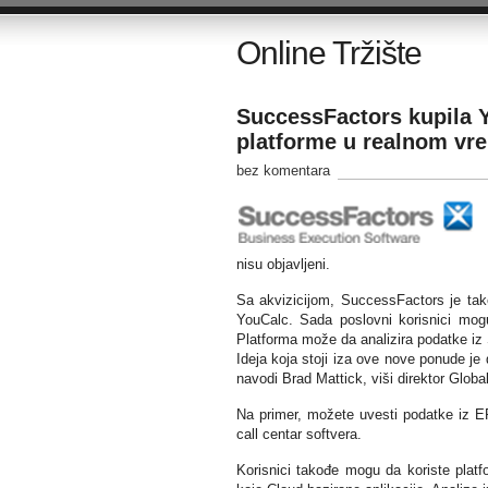
Online Tržište
SuccessFactors kupila Y
platforme u realnom vr
bez komentara
nisu objavljeni.
Sa akvizicijom, SuccessFactors je tako
YouCalc. Sada poslovni korisnici mogu
Platforma može da analizira podatke iz S
Ideja koja stoji iza ove nove ponude je
navodi Brad Mattick, viši direktor Globa
Na primer, možete uvesti podatke iz ER
call centar softvera.
Korisnici takođe mogu da koriste platf