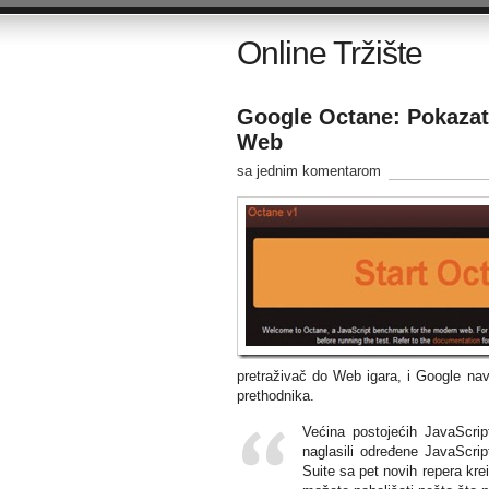
Online Tržište
Google Octane: Pokazat
Web
sa jednim komentarom
pretraživač do Web igara, i Google navo
prethodnika.
Većina postojećih JavaScri
naglasili određene JavaScri
Suite sa pet novih repera kre