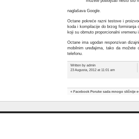
možete poboljšati nešto što n
naglašava Google.
Octane pokreće razni testove i proizv
koda i kompilacije do brzog formiranja 
koji su obrnuto proporcionalni vremenu 
Octane ima ugodan responzivan dizajnir
mobilnim uređajima, tako da možete 
telefonu.
Written by admin
23 Augusta, 2012 at 11:01 am
«
Facebook Poruke sada mnogo sličnije e