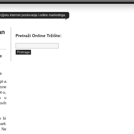
)etu internet poslovanja i online marketinga.
an
Pretraži Online Tržište:
Pretraga:
g
.
l-
pt-a
ksne
t-u,
a u
ovih
o bi
mark
. Ne