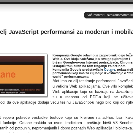
Vaš mentor u svakodnevnom sv(ij
elj JavaScript performansi za moderan i mobil
Kompanija Google odavno je zagovornik ideje brže
Web-a. Ova ideja sadržana je u sve popularnijem i
bržem Google-ovom Internet pretraživaču, Chrome
Ostajući fokusiran na tom traganju za brzinom
kompanija Google predstavila je
Octane
, pokazatelj
performansi koji ima za cilj bolje izveštavanje o "rea
world" performansama.
Alat ima za cilj testiranje performansi JavaScri
u velikim Web aplikacijama. Ove vrlo komple
Web aplikacije koje se baziraju na JavaScrip
su u rasponu od PDF-a koji se učitav
di da ove aplikacije dodaju veću težinu JavaScript-u nego bilo koji od njih
pt repera pokreće veštačke testove koje su kreirane na ad-hoc bazi kak
pt funkcije. Octane raskida sa ovom tradicijom i proširuje bivši V8 Bench
iranih od potpunih, nepromenjenih i dobro poznatih Web aplikacija i biblioteka