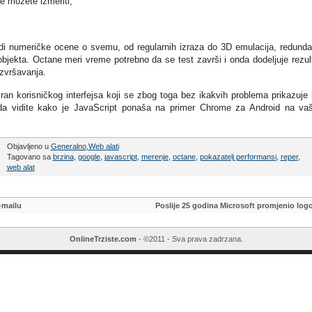
e možete izmeriti,
odi numeričke ocene o svemu, od regularnih izraza do 3D emulacija, redund
objekta. Octane meri vreme potrebno da se test završi i onda dodeljuje rezul
izvršavanja.
an korisničkog interfejsa koji se zbog toga bez ikakvih problema prikazuje 
da vidite kako je JavaScript ponaša na primer Chrome za Android na v
Objavljeno u
Generalno
,
Web alati
Tagovano sa
brzina
,
google
,
javascript
,
merenje
,
octane
,
pokazatelj performansi
,
reper
,
web alat
-mailu
Poslije 25 godina Microsoft promjenio log
OnlineTrziste.com
- ©2011 - Sva prava zadrzana.